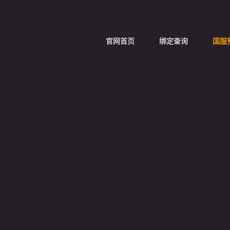
大
吉
官网首页
绑定查询
国服
大
利
老
兵
回
归
特
典